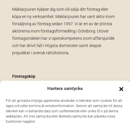
Mäklarjouren hjälper dig som vill sälja ditt företag eller
köpa en ny verksamhet. Mäklarjouren har varit aktiv inom
försäljning av företag sedan 1997. Vi är en av de största
aktörerna inom företagsförmedling i Göteborg. Utöver
företagsmäkleri har vi spetskompetens inom affärsjuridik
och har drivit fall i Högsta domstolen samt skapat
prejudikat i svensk rättshistoria.
Företagsköp
Sälj företag
Hantera samtycke
Bli franchisetagare
För att ge bästa möjliga upplevelse använder vi tekniker som cookies för att
Legal Hub
lagra och/eller komma åt enhetsinformation. Genom att samtycke till dessa
tekniker kan vi behandla data som surfbeteende eller unika ID:n på denna
Integritetspolicy
webbplats. Att inte samtycka eller återkalla samtycke kan påverka vissa
funktioner negativt.
Cookiepolicy