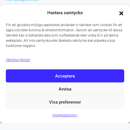
Vanliga metoder för värdering av företag
Hantera samtycke
Jämförande värdering (ortsprismetoden)
För att ge bästa möjliga upplevelse använder vi tekniker som cookies för att
lagra och/eller komma åt enhetsinformation. Genom att samtycke till dessa
Vi analyserar tidigare försäljningar av liknande verksamheter
tekniker kan vi behandla data som surfbeteende eller unika ID:n på denna
och jämför dem med aktuella marknadsförhållanden. Denna
webbplats. Att inte samtycka eller återkalla samtycke kan påverka vissa
funktioner negativt.
metod visar vilket pris marknaden normalt accepterar för en
motsvarande verksamhet.
Hantera tjänster
Avkastningsmetoden
Acceptera
Vi utgår från företagets resultat och bedömer vilken vinst
verksamheten kan generera över tid. Därefter omvandlar vi
Avvisa
framtida vinster till ett nuvärde baserat på risk och
avkastningskrav.
Visa preferenser
Kassaflödesmetoden (DCF)
Integritetspolicy
Kassaflödesmetoden analyserar företagets framtida
betalningsströmmar. Metoden visar vilket ekonomiskt bidrag