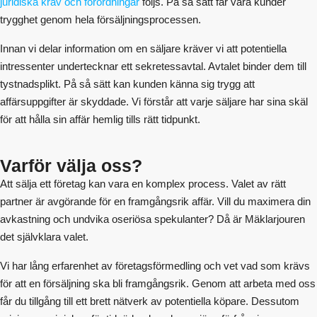
juridiska krav och förordningar
följs. På så sätt får våra kunder
trygghet genom hela försäljningsprocessen.
Innan vi delar information om en säljare kräver vi att potentiella
intressenter undertecknar ett sekretessavtal. Avtalet binder dem till
tystnadsplikt. På så sätt kan kunden känna sig trygg att
affärsuppgifter är skyddade. Vi förstår att varje säljare har sina skäl
för att hålla sin affär hemlig tills rätt tidpunkt.
Varför välja oss?
Att sälja ett företag kan vara en komplex process. Valet av rätt
partner är avgörande för en framgångsrik affär. Vill du maximera din
avkastning och undvika oseriösa spekulanter? Då är Mäklarjouren
det självklara valet.
Vi har lång erfarenhet av företagsförmedling och vet vad som krävs
för att en försäljning ska bli framgångsrik. Genom att arbeta med oss
får du tillgång till ett brett nätverk av potentiella köpare. Dessutom