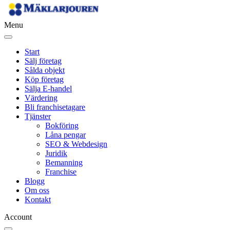
Menu
Start
Sälj företag
Sålda objekt
Köp företag
Sälja E-handel
Värdering
Bli franchisetagare
Tjänster
Bokföring
Låna pengar
SEO & Webdesign
Juridik
Bemanning
Franchise
Blogg
Om oss
Kontakt
Account