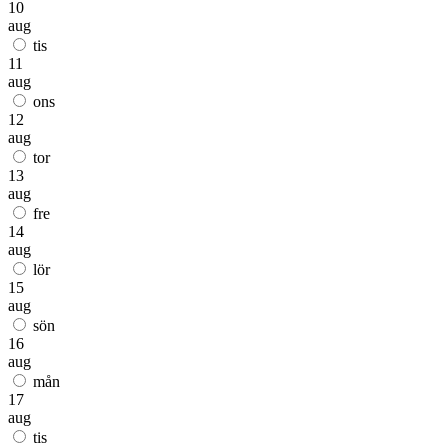
10
aug
tis
11
aug
ons
12
aug
tor
13
aug
fre
14
aug
lör
15
aug
sön
16
aug
mån
17
aug
tis