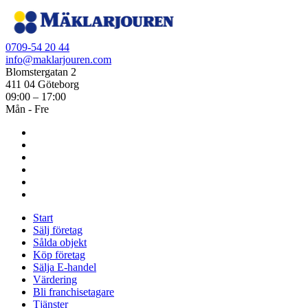
0709-54 20 44
info@maklarjouren.com
Blomstergatan 2
411 04 Göteborg
09:00 – 17:00
Mån - Fre
Start
Sälj företag
Sålda objekt
Köp företag
Sälja E-handel
Värdering
Bli franchisetagare
Tjänster