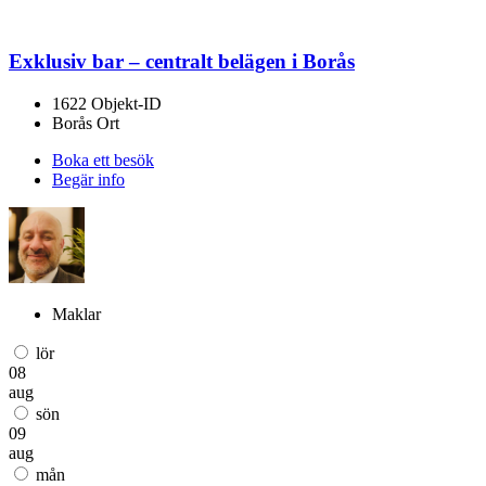
Exklusiv bar – centralt belägen i Borås
1622
Objekt-ID
Borås
Ort
Boka ett besök
Begär info
Maklar
lör
08
aug
sön
09
aug
mån