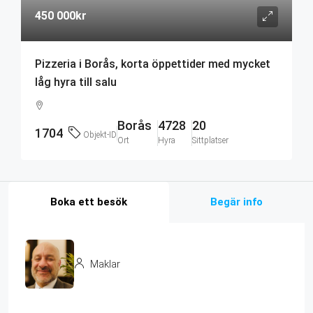
450 000kr
Pizzeria i Borås, korta öppettider med mycket
låg hyra till salu
Borås
4728
20
1704
Objekt-ID
Ort
Hyra
Sittplatser
Boka ett besök
Begär info
Maklar