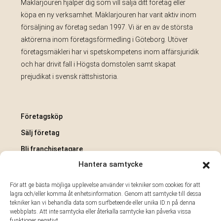
Mäklarjouren hjälper dig som vill sälja ditt företag eller
köpa en ny verksamhet. Mäklarjouren har varit aktiv inom
försäljning av företag sedan 1997. Vi är en av de största
aktörerna inom företagsförmedling i Göteborg. Utöver
företagsmäkleri har vi spetskompetens inom affärsjuridik
och har drivit fall i Högsta domstolen samt skapat
prejudikat i svensk rättshistoria.
Företagsköp
Sälj företag
Bli franchisetagare
Hantera samtycke
Legal Hub
Integritetspolicy
För att ge bästa möjliga upplevelse använder vi tekniker som cookies för att
lagra och/eller komma åt enhetsinformation. Genom att samtycke till dessa
Cookiepolicy
tekniker kan vi behandla data som surfbeteende eller unika ID:n på denna
webbplats. Att inte samtycka eller återkalla samtycke kan påverka vissa
AI-information och transparens
funktioner negativt.