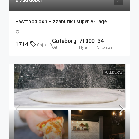
2 750 000kr
Fastfood och Pizzabutik i super A-Läge
Göteborg
71000
34
1714
Objekt-ID
Ort
Hyra
Sittplatser
PUBLICERAS