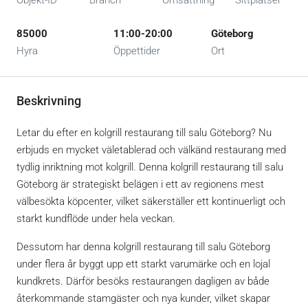
Objekt-ID
Branch
Omsättning
Sittplatser
85000
11:00-20:00
Göteborg
Hyra
Öppettider
Ort
Beskrivning
Letar du efter en kolgrill restaurang till salu Göteborg? Nu
erbjuds en mycket väletablerad och välkänd restaurang med
tydlig inriktning mot kolgrill. Denna kolgrill restaurang till salu
Göteborg är strategiskt belägen i ett av regionens mest
välbesökta köpcenter, vilket säkerställer ett kontinuerligt och
starkt kundflöde under hela veckan.
Dessutom har denna kolgrill restaurang till salu Göteborg
under flera år byggt upp ett starkt varumärke och en lojal
kundkrets. Därför besöks restaurangen dagligen av både
återkommande stamgäster och nya kunder, vilket skapar