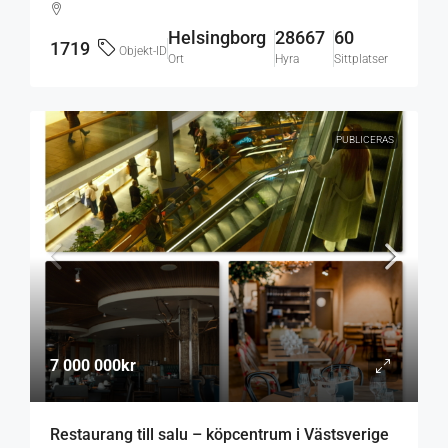
Helsingborg
28667
60
1719
Objekt-ID
Ort
Hyra
Sittplatser
PUBLICERAS
7 000 000kr
Restaurang till salu – köpcentrum i Västsverige