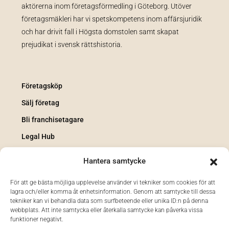
aktörerna inom företagsförmedling i Göteborg. Utöver
företagsmäkleri har vi spetskompetens inom affärsjuridik
och har drivit fall i Högsta domstolen samt skapat
prejudikat i svensk rättshistoria.
Företagsköp
Sälj företag
Bli franchisetagare
Legal Hub
Integritetspolicy
Hantera samtycke
Cookiepolicy
För att ge bästa möjliga upplevelse använder vi tekniker som cookies för att
AI-information och transparens
lagra och/eller komma åt enhetsinformation. Genom att samtycke till dessa
tekniker kan vi behandla data som surfbeteende eller unika ID:n på denna
Kontakt
webbplats. Att inte samtycka eller återkalla samtycke kan påverka vissa
funktioner negativt.