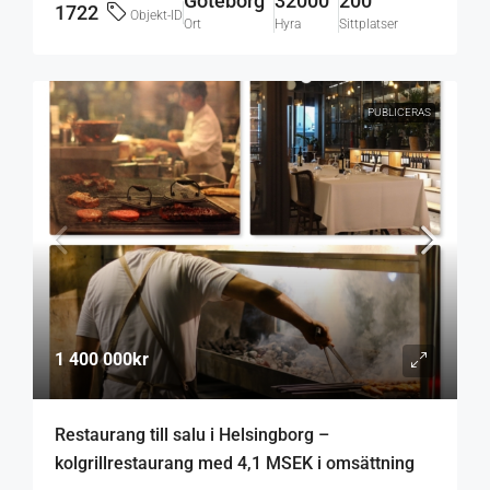
Göteborg
32000
200
1722
Objekt-ID
Ort
Hyra
Sittplatser
PUBLICERAS
1 400 000kr
Restaurang till salu i Helsingborg –
kolgrillrestaurang med 4,1 MSEK i omsättning