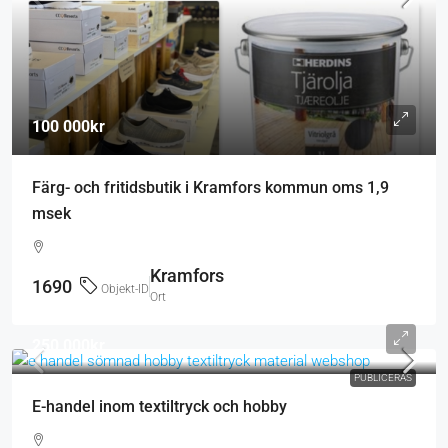
100 000kr
Färg- och fritidsbutik i Kramfors kommun oms 1,9
msek
Kramfors
1690
Objekt-ID
Ort
250 000kr
PUBLICERAS
E-handel inom textiltryck och hobby