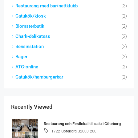
Restaurang med bar/nattklubb
(3)
Gatukök/kiosk
(2)
Blomsterbutik
(2)
Chark-delikatess
(2)
Bensinstation
(2)
Bageri
(2)
ATG-online
(2)
Gatukök/hamburgerbar
(2)
Recently Viewed
Restaurang och Festlokal till salu i Göteborg
Göteborg
32000
200
1722