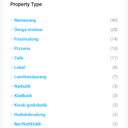
Property Type
Restaurang
(40)
Övriga rörelser
(28)
Frisörsalong
(14)
Pizzeria
(13)
Café
(11)
Lokal
(8)
Lunchrestaurang
(7)
Närbutik
(3)
Klädbutik
(3)
Kiosk/godisbutik
(3)
Hudvårdssalong
(3)
Bar/Nattklubb
(3)