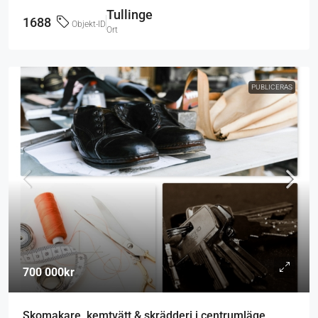
Tullinge
1688
Objekt-ID
Ort
PUBLICERAS
700 000kr
Skomakare, kemtvätt & skrädderi i centrumläge