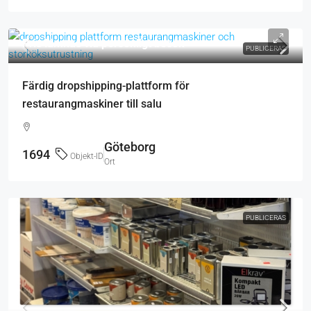
Pris lämnas vid personligt besök
PUBLICERAS
Färdig dropshipping-plattform för
restaurangmaskiner till salu
Göteborg
1694
Objekt-ID
Ort
PUBLICERAS