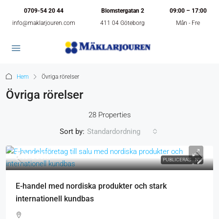
0709-54 20 44
Blomstergatan 2
09:00 – 17:00
info@maklarjouren.com
411 04 Göteborg
Mån - Fre
Hem
Övriga rörelser
Övriga rörelser
28 Properties
Sort by:
Standardordning
349 000kr
PUBLICERAS
NY
E-handel med nordiska produkter och stark
internationell kundbas