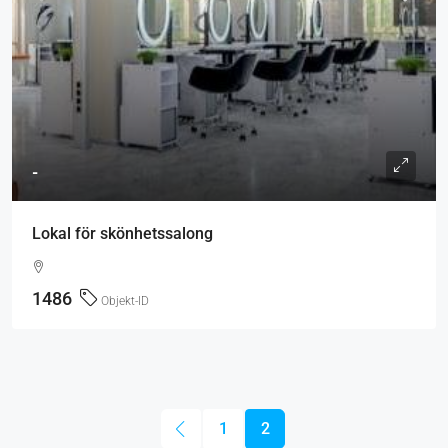
-
Lokal för skönhetssalong
1486
Objekt-ID
1
2