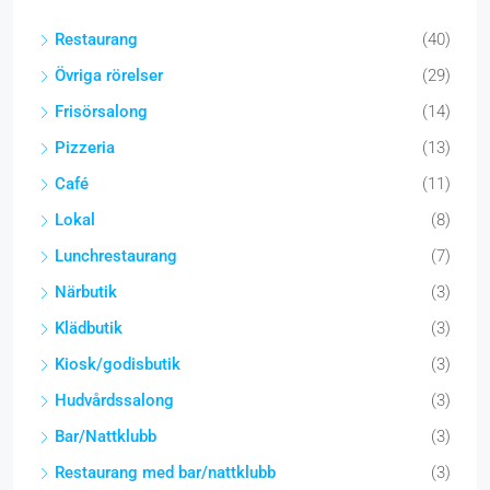
Restaurang
(40)
Övriga rörelser
(29)
Frisörsalong
(14)
Pizzeria
(13)
Café
(11)
Lokal
(8)
Lunchrestaurang
(7)
Närbutik
(3)
Klädbutik
(3)
Kiosk/godisbutik
(3)
Hudvårdssalong
(3)
Bar/Nattklubb
(3)
Restaurang med bar/nattklubb
(3)