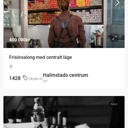
400 000kr
Frisörsalong med centralt läge
Halmstads centrum
1428
Objekt-ID
Ort
SÅLD