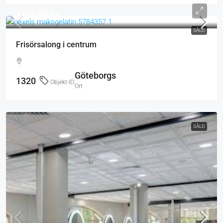
1 000 000kr
SÅLD
Frisörsalong i centrum
Göteborgs
1320
Objekt-ID
Ort
SÅLD