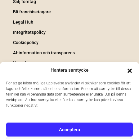
Sälj företag
Bli franchisetagare
Legal Hub
Integritetspolicy
Cookiepolicy
AI-information och transparens
Kontakt
Hantera samtycke
För att ge bästa möjliga upplevelse använder vi tekniker som cookies för att
lagra och/eller komma åt enhetsinformation. Genom att samtycke till dessa
tekniker kan vi behandla data som surfbeteende eller unika ID:n på denna
webbplats. Att inte samtycka eller återkalla samtycke kan påverka vissa
funktioner negativt.
Acceptera
© 2026 Mäklarjouren i Göteborg Kommanditbolag. Samtliga