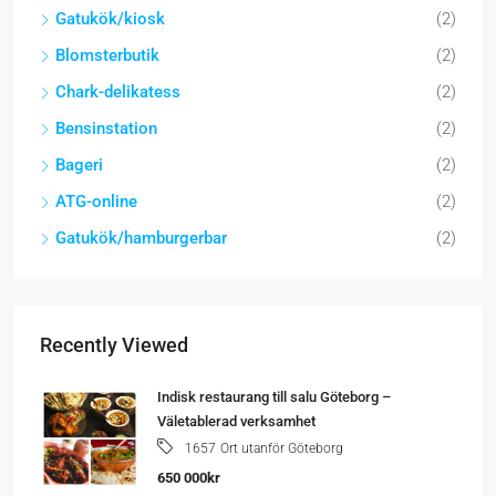
Gatukök/kiosk
(2)
Blomsterbutik
(2)
Chark-delikatess
(2)
Bensinstation
(2)
Bageri
(2)
ATG-online
(2)
Gatukök/hamburgerbar
(2)
Recently Viewed
Indisk restaurang till salu Göteborg –
Väletablerad verksamhet
Ort utanför Göteborg
1657
650 000kr