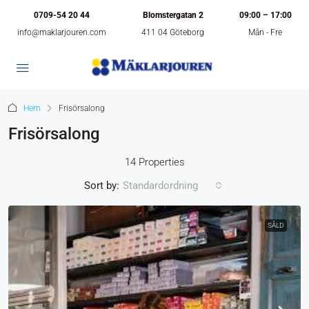
0709-54 20 44
Blomstergatan 2
09:00 – 17:00
info@maklarjouren.com
411 04 Göteborg
Mån - Fre
Hem
Frisörsalong
Frisörsalong
14 Properties
Sort by:
Standardordning
SÅLD